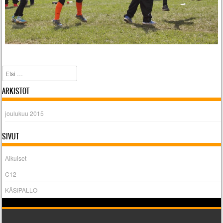
Etsi
ARKISTOT
joulukuu 2015
SIVUT
Aikuiset
C12
KÄSIPALLO