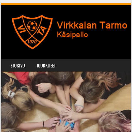
SIIRRY SISÄLTÖÖN
ETUSIVU
JOUKKUEET
VALIKKO